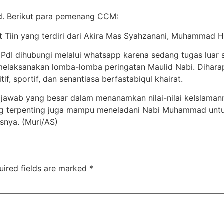
d. Berikut para pemenang CCM:
 At Tiin yang terdiri dari Akira Mas Syahzanani, Muhammad 
MPdI dihubungi melalui whatsapp karena sedang tugas luar
 melaksanakan lomba-lomba peringatan Maulid Nabi. Dihar
f, sportif, dan senantiasa berfastabiqul khairat.
jawab yang besar dalam menanamkan nilai-nilai keIslaman
yang terpenting juga mampu meneladani Nabi Muhammad untu
asnya. (Muri/AS)
uired fields are marked
*