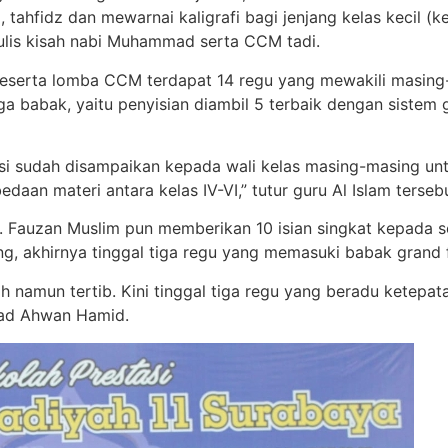
, tahfidz dan mewarnai kaligrafi bagi jenjang kelas kecil (ke
enulis kisah nabi Muhammad serta CCM tadi.
eserta lomba CCM terdapat 14 regu yang mewakili masing-m
a babak, yaitu penyisian diambil 5 terbaik dengan sistem g
isi sudah disampaikan kepada wali kelas masing-masing un
daan materi antara kelas IV-VI,” tutur guru Al Islam tersebu
. Fauzan Muslim pun memberikan 10 isian singkat kepada s
g, akhirnya tinggal tiga regu yang memasuki babak grand f
 namun tertib. Kini tinggal tiga regu yang beradu ketep
stad Ahwan Hamid.