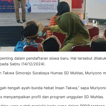
 penting dalam pendaftaran siswa baru. Hal tersebut dilaku
ada Sabtu (14/12/2024).
san Takwa Simorejo Surabaya Humas SD Muhlas, Muriyono 
 tengah-tengah ayah-bunda hebat Insan Takwa,” sapa Muriy
s menyampaikan profil dan program unggulan SD Muhlas.
hlas yang sudah menjalin kerja sama dalam PPDB tentang 