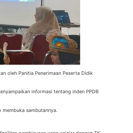
kan oleh Panitia Penerimaan Peserta Didik
menyampaikan informasi tentang inden PPDB
ono membuka sambutannya.
fasilitas pembiayaan yang sejajar dengan TK